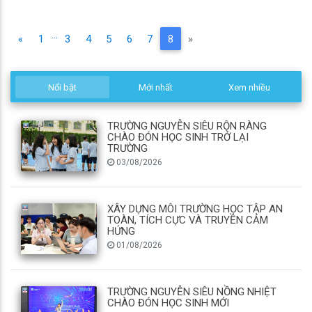
...
(current)
«
1
3
4
5
6
7
8
»
Nổi bật
Mới nhất
Xem nhiều
TRƯỜNG NGUYỄN SIÊU RỘN RÀNG
CHÀO ĐÓN HỌC SINH TRỞ LẠI
TRƯỜNG
03/08/2026
XÂY DỰNG MÔI TRƯỜNG HỌC TẬP AN
TOÀN, TÍCH CỰC VÀ TRUYỀN CẢM
HỨNG
01/08/2026
TRƯỜNG NGUYỄN SIÊU NỒNG NHIỆT
CHÀO ĐÓN HỌC SINH MỚI