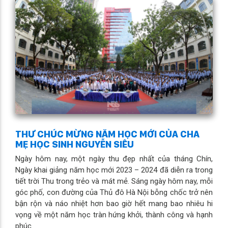
THƯ CHÚC MỪNG NĂM HỌC MỚI CỦA CHA
MẸ HỌC SINH NGUYỄN SIÊU
Ngày hôm nay, một ngày thu đẹp nhất của tháng Chín,
Ngày khai giảng năm học mới 2023 – 2024 đã diễn ra trong
tiết trời Thu trong trẻo và mát mẻ. Sáng ngày hôm nay, mỗi
góc phố, con đường của Thủ đô Hà Nội bỗng chốc trở nên
bận rộn và náo nhiệt hơn bao giờ hết mang bao nhiêu hi
vọng về một năm học tràn hứng khởi, thành công và hạnh
phúc.