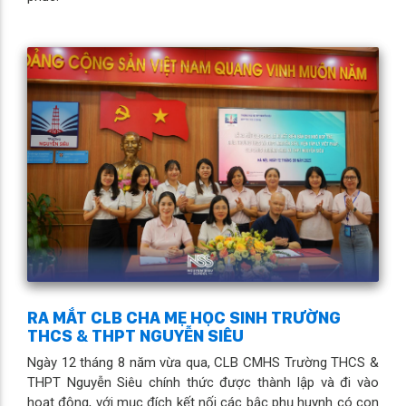
RA MẮT CLB CHA MẸ HỌC SINH TRƯỜNG
THCS & THPT NGUYỄN SIÊU
Ngày 12 tháng 8 năm vừa qua, CLB CMHS Trường THCS &
THPT Nguyễn Siêu chính thức được thành lập và đi vào
hoạt động, với mục đích kết nối các bậc phụ huynh có con