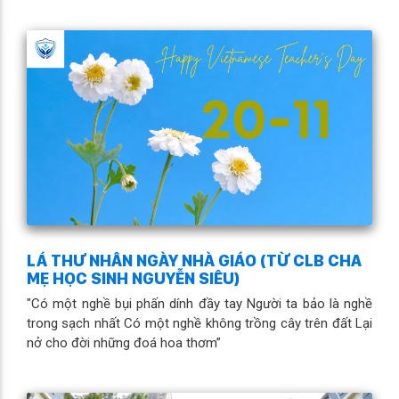
LÁ THƯ NHÂN NGÀY NHÀ GIÁO (TỪ CLB CHA
MẸ HỌC SINH NGUYỄN SIÊU)
"Có một nghề bụi phấn dính đầy tay Người ta bảo là nghề
trong sạch nhất Có một nghề không trồng cây trên đất Lại
nở cho đời những đoá hoa thơm”