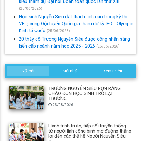
biểu tham dự Đại hội Đoàn toàn quốc lần thứ XIII
(25/06/2026)
Học sinh Nguyễn Siêu đạt thành tích cao trong kỳ thi
VEO, cùng Đội tuyển Quốc gia tham dự kỳ IEO - Olympic
Kinh tế Quốc
(25/06/2026)
20 thầy cô Trường Nguyễn Siêu được công nhận sáng
kiến cấp ngành năm học 2025 - 2026
(25/06/2026)
Nổi bật
Mới nhất
Xem nhiều
TRƯỜNG NGUYỄN SIÊU RỘN RÀNG
CHÀO ĐÓN HỌC SINH TRỞ LẠI
TRƯỜNG
03/08/2026
Hành trình tri ân, tiếp nối truyền thống
từ người lính công binh mở đường thắng
lợi đến các thế hệ Người Nguyễn Siêu