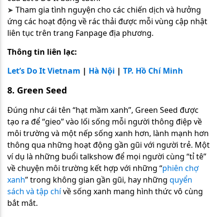
Tham gia tình nguyện cho các chiến dịch và hưởng
➤​​​​​​​
ứng các hoạt động về rác thải được mỗi vùng cập nhật
liên tục trên trang Fanpage địa phương.
Thông tin liên lạc:
Let’s Do It Vietnam
|
Hà Nội
|
TP. Hồ Chí Minh
8. Green Seed
Đúng như cái tên “hạt mầm xanh”, Green Seed được
tạo ra để “gieo” vào lối sống mỗi người thông điệp về
môi trường và một nếp sống xanh hơn, lành mạnh hơn
thông qua những hoạt động gần gũi với người trẻ. Một
ví dụ là những buổi talkshow để mọi người cùng “tỉ tê”
về chuyện môi trường kết hợp với những “
phiên
chợ
xanh
”
trong không gian gần gũi, hay những
quyển
sách và tập chí
về sống xanh mang hình thức vô cùng
bắt mắt.