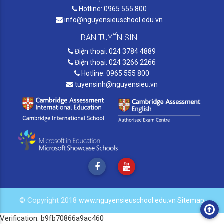
Hotline: 0965 555 800
info@nguyensieuschool.edu.vn
BAN TUYỂN SINH
Điện thoại: 024 3784 4889
Điện thoại: 024 3266 2266
Hotline: 0965 555 800
tuyensinh@nguyensieu.vn
© Copyright 2018
www.nguyensieuschool.edu.vn
Sitemap
Verification: b9fb70866a9ac460