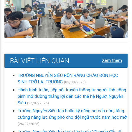
BÀI VIẾT LIÊN QUAN
Xem thêm
TRƯỜNG NGUYỄN SIÊU RỘN RÀNG CHÀO ĐÓN HỌC
SINH TRỞ LẠI TRƯỜNG
(03/08/2026)
Hành trình tri ân, tiếp nối truyền thống từ người lính công
binh mở đường thắng lợi đến các thế hệ Người Nguyễn
Siêu
(26/07/2026)
Trường Nguyễn Siêu tập huấn kỹ năng sơ cấp cứu, tăng
cường năng lực ứng phó cho đội ngũ trước năm học mới
(26/07/2026)
Trường Nguyễn Siêu tổ chức tập huấn “Chuyển đổi số