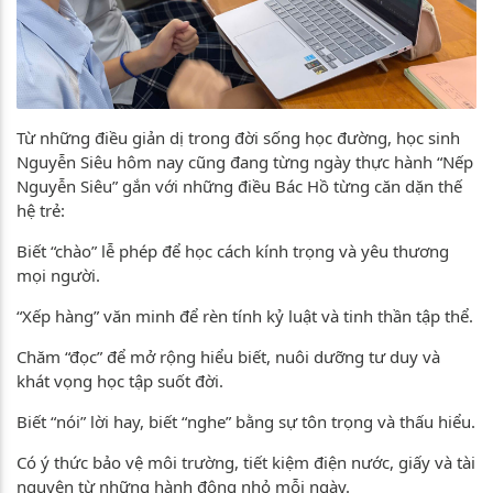
Từ những điều giản dị trong đời sống học đường, học sinh
Nguyễn Siêu hôm nay cũng đang từng ngày thực hành “Nếp
Nguyễn Siêu” gắn với những điều Bác Hồ từng căn dặn thế
hệ trẻ:
Biết “chào” lễ phép để học cách kính trọng và yêu thương
mọi người.
“Xếp hàng” văn minh để rèn tính kỷ luật và tinh thần tập thể.
Chăm “đọc” để mở rộng hiểu biết, nuôi dưỡng tư duy và
khát vọng học tập suốt đời.
Biết “nói” lời hay, biết “nghe” bằng sự tôn trọng và thấu hiểu.
Có ý thức bảo vệ môi trường, tiết kiệm điện nước, giấy và tài
nguyên từ những hành động nhỏ mỗi ngày.