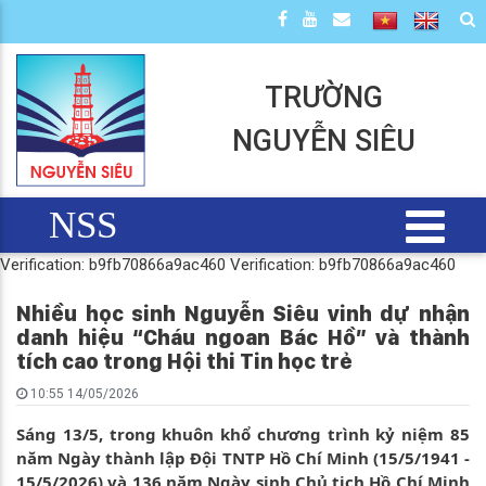
TRƯỜNG
NGUYỄN SIÊU
NSS
Verification: b9fb70866a9ac460
Verification: b9fb70866a9ac460
Nhiều học sinh Nguyễn Siêu vinh dự nhận
danh hiệu “Cháu ngoan Bác Hồ” và thành
tích cao trong Hội thi Tin học trẻ
10:55 14/05/2026
Sáng 13/5, trong khuôn khổ chương trình kỷ niệm 85
năm Ngày thành lập Đội TNTP Hồ Chí Minh (15/5/1941 -
15/5/2026) và 136 năm Ngày sinh Chủ tịch Hồ Chí Minh