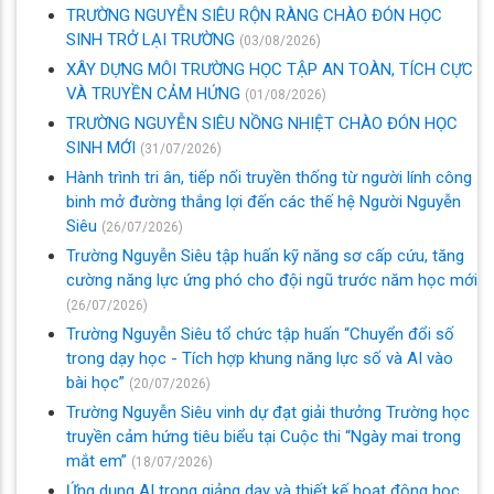
TRƯỜNG NGUYỄN SIÊU RỘN RÀNG CHÀO ĐÓN HỌC
SINH TRỞ LẠI TRƯỜNG
(03/08/2026)
XÂY DỰNG MÔI TRƯỜNG HỌC TẬP AN TOÀN, TÍCH CỰC
VÀ TRUYỀN CẢM HỨNG
(01/08/2026)
TRƯỜNG NGUYỄN SIÊU NỒNG NHIỆT CHÀO ĐÓN HỌC
SINH MỚI
(31/07/2026)
Hành trình tri ân, tiếp nối truyền thống từ người lính công
binh mở đường thắng lợi đến các thế hệ Người Nguyễn
Siêu
(26/07/2026)
Trường Nguyễn Siêu tập huấn kỹ năng sơ cấp cứu, tăng
cường năng lực ứng phó cho đội ngũ trước năm học mới
(26/07/2026)
Trường Nguyễn Siêu tổ chức tập huấn “Chuyển đổi số
trong dạy học - Tích hợp khung năng lực số và AI vào
bài học”
(20/07/2026)
Trường Nguyễn Siêu vinh dự đạt giải thưởng Trường học
truyền cảm hứng tiêu biểu tại Cuộc thi “Ngày mai trong
mắt em”
(18/07/2026)
Ứng dụng AI trong giảng dạy và thiết kế hoạt động học