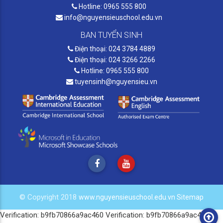
Hotline: 0965 555 800
info@nguyensieuschool.edu.vn
BAN TUYỂN SINH
Điện thoại: 024 3784 4889
Điện thoại: 024 3266 2266
Hotline: 0965 555 800
tuyensinh@nguyensieu.vn
© Copyright 2018
www.nguyensieuschool.edu.vn
Sitemap
Verification: b9fb70866a9ac460
Verification: b9fb70866a9ac460