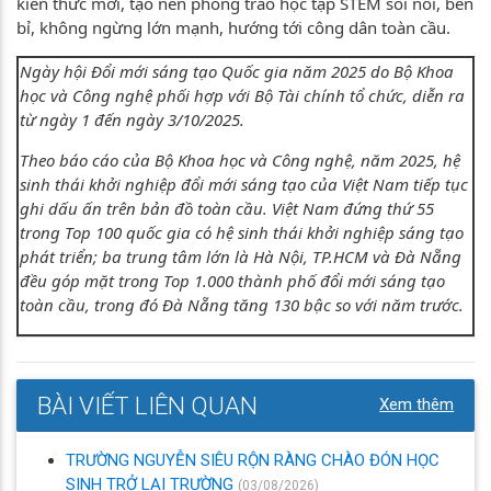
kiến thức mới, tạo nên phong trào học tập STEM sôi nổi, bền
bỉ, không ngừng lớn mạnh, hướng tới công dân toàn cầu.
Ngày hội Đổi mới sáng tạo Quốc gia năm 2025 do Bộ Khoa
học và Công nghệ phối hợp với Bộ Tài chính tổ chức, diễn ra
từ ngày 1 đến ngày 3/10/2025.
Theo báo cáo của Bộ Khoa học và Công nghệ, năm 2025, hệ
sinh thái khởi nghiệp đổi mới sáng tạo của Việt Nam tiếp tục
ghi dấu ấn trên bản đồ toàn cầu. Việt Nam đứng thứ 55
trong Top 100 quốc gia có hệ sinh thái khởi nghiệp sáng tạo
phát triển; ba trung tâm lớn là Hà Nội, TP.HCM và Đà Nẵng
đều góp mặt trong Top 1.000 thành phố đổi mới sáng tạo
toàn cầu, trong đó Đà Nẵng tăng 130 bậc so với năm trước.
BÀI VIẾT LIÊN QUAN
Xem thêm
TRƯỜNG NGUYỄN SIÊU RỘN RÀNG CHÀO ĐÓN HỌC
SINH TRỞ LẠI TRƯỜNG
(03/08/2026)