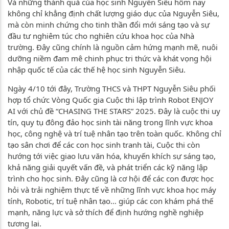
Và những thành quả của học sinh Nguyễn Siêu hôm nay
không chỉ khẳng định chất lượng giáo dục của Nguyễn Siêu,
mà còn minh chứng cho tinh thần đổi mới sáng tạo và sự
đầu tư nghiêm túc cho nghiên cứu khoa học của Nhà
trường. Đây cũng chính là nguồn cảm hứng mạnh mẽ, nuôi
dưỡng niềm đam mê chinh phục tri thức và khát vọng hội
nhập quốc tế của các thế hệ học sinh Nguyễn Siêu.
Ngày 4/10 tới đây, Trường THCS và THPT Nguyễn Siêu phối
hợp tổ chức Vòng Quốc gia Cuộc thi lập trình Robot ENJOY
AI với chủ đề “CHASING THE STARS” 2025. Đây là cuộc thi uy
tín, quy tụ đông đảo học sinh tài năng trong lĩnh vực khoa
học, công nghệ và trí tuệ nhân tạo trên toàn quốc. Không chỉ
tạo sân chơi để các con học sinh tranh tài, Cuộc thi còn
hướng tới việc giao lưu văn hóa, khuyến khích sự sáng tạo,
khả năng giải quyết vấn đề, và phát triển các kỹ năng lập
trình cho học sinh. Đây cũng là cơ hội để các con được học
hỏi và trải nghiệm thực tế về những lĩnh vực khoa học máy
tính, Robotic, trí tuệ nhân tạo… giúp các con khám phá thế
mạnh, năng lực và sở thích để định hướng nghề nghiệp
tương lai.