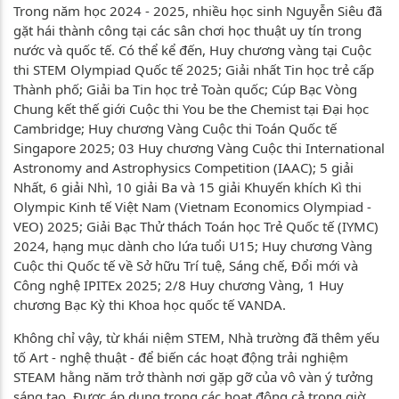
Trong năm học 2024 - 2025, nhiều học sinh Nguyễn Siêu đã
gặt hái thành công tại các sân chơi học thuật uy tín trong
nước và quốc tế. Có thể kể đến, Huy chương vàng tại Cuộc
thi STEM Olympiad Quốc tế 2025; Giải nhất Tin học trẻ cấp
Thành phố; Giải ba Tin học trẻ Toàn quốc; Cúp Bạc Vòng
Chung kết thế giới Cuộc thi You be the Chemist tại Đại học
Cambridge; Huy chương Vàng Cuộc thi Toán Quốc tế
Singapore 2025; 03 Huy chương Vàng Cuộc thi International
Astronomy and Astrophysics Competition (IAAC); 5 giải
Nhất, 6 giải Nhì, 10 giải Ba và 15 giải Khuyến khích Kì thi
Olympic Kinh tế Việt Nam (Vietnam Economics Olympiad -
VEO) 2025; Giải Bạc Thử thách Toán học Trẻ Quốc tế (IYMC)
2024, hạng mục dành cho lứa tuổi U15; Huy chương Vàng
Cuộc thi Quốc tế về Sở hữu Trí tuệ, Sáng chế, Đổi mới và
Công nghệ IPITEx 2025; 2/8 Huy chương Vàng, 1 Huy
chương Bạc Kỳ thi Khoa học quốc tế VANDA.
Không chỉ vậy, từ khái niệm STEM, Nhà trường đã thêm yếu
tố Art - nghệ thuật - để biến các hoạt động trải nghiệm
STEAM hằng năm trở thành nơi gặp gỡ của vô vàn ý tưởng
sáng tạo. Được áp dụng trong các hoạt động cả trong giờ