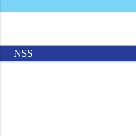
TRƯỜNG
NGUYỄN SIÊU
NSS