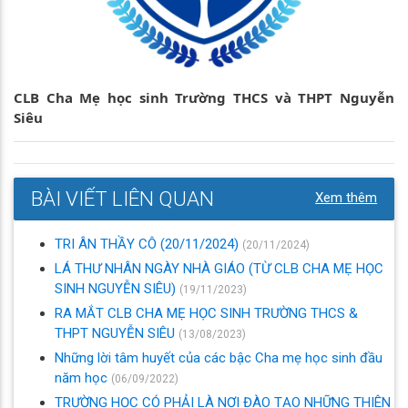
CLB Cha Mẹ học sinh Trường THCS và THPT Nguyễn
Siêu
BÀI VIẾT LIÊN QUAN
Xem thêm
TRI ÂN THẦY CÔ (20/11/2024)
(20/11/2024)
LÁ THƯ NHÂN NGÀY NHÀ GIÁO (TỪ CLB CHA MẸ HỌC
SINH NGUYỄN SIÊU)
(19/11/2023)
RA MẮT CLB CHA MẸ HỌC SINH TRƯỜNG THCS &
THPT NGUYỄN SIÊU
(13/08/2023)
Những lời tâm huyết của các bậc Cha mẹ học sinh đầu
năm học
(06/09/2022)
TRƯỜNG HỌC CÓ PHẢI LÀ NƠI ĐÀO TẠO NHỮNG THIÊN