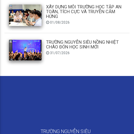
XÂY DỰNG MÔI TRƯỜNG HỌC TẬP AN
TOÀN, TÍCH CỰC VÀ TRUYỀN CẢM
HỨNG
01/08/2026
TRƯỜNG NGUYỄN SIÊU NỒNG NHIỆT
CHÀO ĐÓN HỌC SINH MỚI
31/07/2026
TRƯỜNG NGUYỄN SIÊU