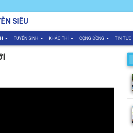
ỄN SIÊU
NH
TUYỂN SINH
KHẢO THÍ
CỘNG ĐỒNG
TIN TỨC
ới
.