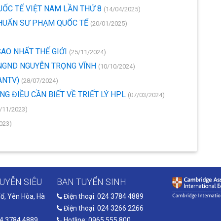
UỐC TẾ VIỆT NAM LẦN THỨ 8
(14/04/2025)
CHUẨN SƯ PHẠM QUỐC TẾ
(20/01/2025)
CAO NHẤT THẾ GIỚI
(25/11/2024)
- NGND NGUYỄN TRỌNG VĨNH
(10/10/2024)
(ANTV)
(28/07/2024)
NG ĐIỀU CẦN BIẾT VỀ TRIẾT LÝ HPL
(07/03/2024)
/11/2023)
023)
UYỄN SIÊU
BAN TUYỂN SINH
ổ, Yên Hòa, Hà
Điện thoại: 024 3784 4889
Điện thoại: 024 3266 2266
24 3784 4889
Hotline: 0965 555 800