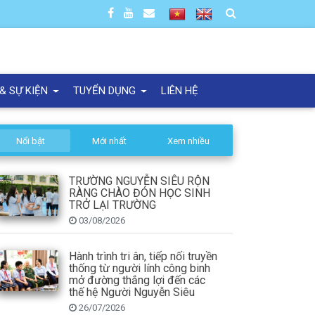
 & SỰ KIỆN
TUYỂN DỤNG
LIÊN HỆ
Nổi bật
Mới nhất
Xem nhiều
TRƯỜNG NGUYỄN SIÊU RỘN
RÀNG CHÀO ĐÓN HỌC SINH
TRỞ LẠI TRƯỜNG
03/08/2026
Hành trình tri ân, tiếp nối truyền
thống từ người lính công binh
mở đường thắng lợi đến các
thế hệ Người Nguyễn Siêu
26/07/2026