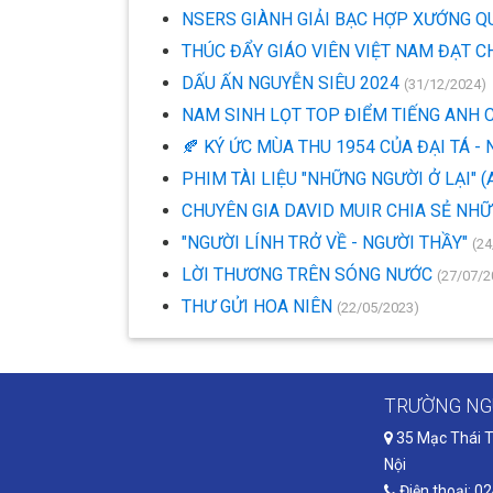
NSERS GIÀNH GIẢI BẠC HỢP XƯỚNG Q
THÚC ĐẨY GIÁO VIÊN VIỆT NAM ĐẠT 
DẤU ẤN NGUYỄN SIÊU 2024
(31/12/2024)
NAM SINH LỌT TOP ĐIỂM TIẾNG ANH 
🍂 KÝ ỨC MÙA THU 1954 CỦA ĐẠI TÁ 
PHIM TÀI LIỆU "NHỮNG NGƯỜI Ở LẠI" 
CHUYÊN GIA DAVID MUIR CHIA SẺ NHỮ
"NGƯỜI LÍNH TRỞ VỀ - NGƯỜI THẦY"
(24
LỜI THƯƠNG TRÊN SÓNG NƯỚC
(27/07/2
THƯ GỬI HOA NIÊN
(22/05/2023)
TRƯỜNG NG
35 Mạc Thái T
Nội
Điện thoại: 0