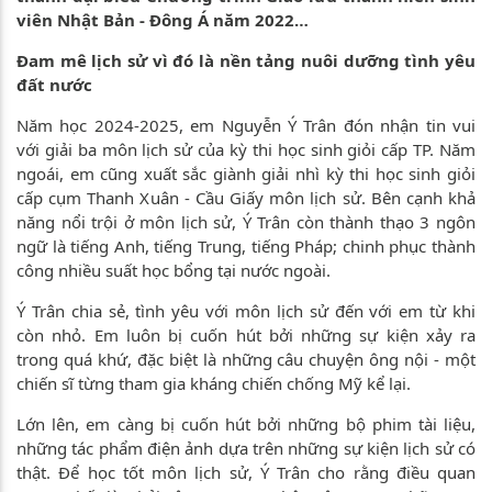
viên Nhật Bản - Đông Á năm 2022…
Đam mê lịch sử vì đó là nền tảng nuôi dưỡng tình yêu
đất nước
Năm học 2024-2025, em Nguyễn Ý Trân đón nhận tin vui
với giải ba môn lịch sử của kỳ thi học sinh giỏi cấp TP. Năm
ngoái, em cũng xuất sắc giành giải nhì kỳ thi học sinh giỏi
cấp cụm Thanh Xuân - Cầu Giấy môn lịch sử. Bên cạnh khả
năng nổi trội ở môn lịch sử, Ý Trân còn thành thạo 3 ngôn
ngữ là tiếng Anh, tiếng Trung, tiếng Pháp; chinh phục thành
công nhiều suất học bổng tại nước ngoài.
Ý Trân chia sẻ, tình yêu với môn lịch sử đến với em từ khi
còn nhỏ. Em luôn bị cuốn hút bởi những sự kiện xảy ra
trong quá khứ, đặc biệt là những câu chuyện ông nội - một
chiến sĩ từng tham gia kháng chiến chống Mỹ kể lại.
Lớn lên, em càng bị cuốn hút bởi những bộ phim tài liệu,
những tác phẩm điện ảnh dựa trên những sự kiện lịch sử có
thật. Để học tốt môn lịch sử, Ý Trân cho rằng điều quan