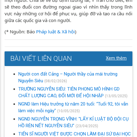
sẽ theo đuổi con đường ngoại giao vì nhìn thấy trong lĩnh
vực này những cơ hội để phục vụ, giúp đỡ và tạo ra cầu nối
giữa các quốc gia và con người.
(* Nguồn: Báo
Pháp luật & Xã hội
)
BÀI VIẾT LIÊN QUAN
Xem thêm
Người con đất Cảng – Người thầy của mái trường
Nguyễn Siêu
(08/02/2026)
TRƯỜNG NGUYỄN SIÊU: TIÊN PHONG MÔ HÌNH GD
CHẤT LƯỢNG CAO, ĐỔI MỚI ĐỂ HỘI NHẬP
(13/05/2025)
NGND làm Hiệu trưởng từ năm 20 tuổi: “Tuổi 92, tôi vẫn
làm việc mỗi ngày"
(10/05/2025)
NGND NGUYỄN TRỌNG VĨNH: "LẤY KỈ LUẬT BỘ ĐỘI CỤ
HỒ RÈN NẾT NGUYỄN SIÊU"
(23/04/2025)
TIẾN SĨ NGƯỜI VIỆT ĐƯỢC CHỌN LÀM ĐẠI SỨ ĐẠI HỌC