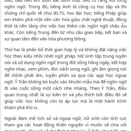
ngôn ngữ. Trong đó, tiếng Anh là công cụ học tập và thi
chứng chỉ quốc tế như IELTS, học đại học; tiếng Pháp giúp
em khám phá một nền văn hóa giàu chất nghệ thuật, đồng
thời là nền tảng cho việc học thêm các ngôn ngữ châu Âu
khác. Còn tiếng Trung đến từ nhu cầu giao tiếp, kết bạn và
sự quan tâm đến văn hóa phương Đông.
Thứ hai là phân bổ thời gian hợp lý và không đặt nặng việc
học theo kiểu nhồi nhét ngữ pháp. Nữ sinh tập trung luyện
nói và sử dụng ngôn ngữ trong đời sống hằng ngày, kết hợp
nghe nhạc, xem phim, đọc sách song ngữ, ghi âm giọng nói
để chỉnh phát âm, luyện phản xạ qua các app học ngoại
ngữ. Ý Trân không bó buộc vào khuôn mẫu mà để ngôn ngữ
đi vào cuộc sống một cách nhẹ nhàng. Theo Ý Trân, điều
quan trọng nhất là sự kiên trì và yêu thích bởi điều đó sẽ
giúp việc học không còn bị áp lực mà là một hành trình
khám phá thú vị.
Ngoài đam mê lịch sử và ngoại ngữ, nữ sinh còn tích cực
tham gia các hoạt động thiện nguyện vì muốn sẻ chia với
mọi người. Chia sẻ về dự định tương lai, Ý Trân cho biết, em