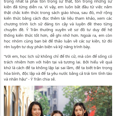
trọng nhất là phải tôn trọng sự thật, tôn trọng những sự
kiện đã từng diễn ra. Vì vậy, em luôn bắt đầu từ việc nắm
thật chắc kiến thức trong sách giáo khoa, sau đó, mở rộng
kiến thức bằng cách đọc thêm tài liệu tham khảo, xem các
chương trình lịch sử đáng tin cậy và luyện đề theo từng
chuyên đề. Ý Trân thường xuyên vẽ sơ đồ tư duy để hệ
thống kiến thức tốt hơn, dễ ghi nhớ hơn. Ngoài ra, em còn
học nhóm cùng bạn bè để thảo luận về các sự kiện, từ đó
rèn luyện tư duy phản biện và kỹ năng trình bày.
“Với em, học lịch sử không chỉ để thi cử, mà còn để sống có
trách nhiệm hơn với hiện tại và tương lai. Bởi hiểu về quá
khứ là cách để ta không lặp lại sai lầm, để ta biết trân trọng
hòa bình, độc lập và để ta yêu nước bằng cả trái tim tỉnh táo
và nhân hậu” - Ý Trân chia sẻ.