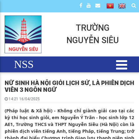
TRƯỜNG
NGUYỄN SIÊU
NSS
NỮ SINH HÀ NỘI GIỎI LỊCH SỬ, LÀ PHIÊN DỊCH
VIÊN 3 NGÔN NGỮ
14:21 16/04/2025
(Pháp luật & Xã hội) - Không chỉ giành giải cao tại các
kỳ thi học sinh giỏi, em Nguyễn Ý Trân - học sinh lớp 12
AE1, Trường THCS và THPT Nguyễn Siêu (Hà Nội) còn là
phiên dịch viên tiếng Anh, tiếng Pháp, tiếng Trung; trở
thành đại biểu Chương trình Giao lưu thanh niên sinh