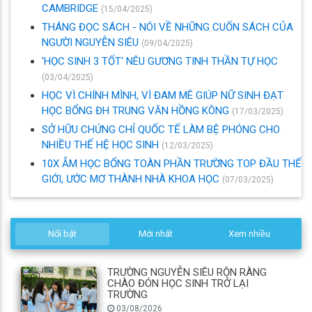
CAMBRIDGE
(15/04/2025)
THÁNG ĐỌC SÁCH - NÓI VỀ NHỮNG CUỐN SÁCH CỦA
NGƯỜI NGUYỄN SIÊU
(09/04/2025)
'HỌC SINH 3 TỐT' NÊU GƯƠNG TINH THẦN TỰ HỌC
(03/04/2025)
HỌC VÌ CHÍNH MÌNH, VÌ ĐAM MÊ GIÚP NỮ SINH ĐẠT
HỌC BỔNG ĐH TRUNG VĂN HỒNG KÔNG
(17/03/2025)
SỞ HỮU CHỨNG CHỈ QUỐC TẾ LÀM BỆ PHÓNG CHO
NHIỀU THẾ HỆ HỌC SINH
(12/03/2025)
10X ẴM HỌC BỔNG TOÀN PHẦN TRƯỜNG TOP ĐẦU THẾ
GIỚI, ƯỚC MƠ THÀNH NHÀ KHOA HỌC
(07/03/2025)
Nổi bật
Mới nhất
Xem nhiều
TRƯỜNG NGUYỄN SIÊU RỘN RÀNG
CHÀO ĐÓN HỌC SINH TRỞ LẠI
TRƯỜNG
03/08/2026