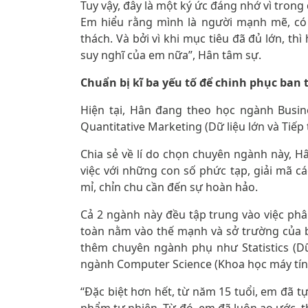
Tuy vậy, đây là một ký ức đáng nhớ vì trong
Em hiểu rằng mình là người mạnh mẽ, có
thách. Và bởi vì khi mục tiêu đã đủ lớn, th
suy nghĩ của em nữa”, Hân tâm sự.
Chuẩn bị kĩ ba yếu tố để chinh phục ban 
Hiện tại, Hân đang theo học ngành Busine
Quantitative Marketing (Dữ liệu lớn và Tiếp
Chia sẻ về lí do chọn chuyên ngành này, Hâ
việc với những con số phức tạp, giải mã cá
mỉ, chỉn chu cần đến sự hoàn hảo.
Cả 2 ngành này đều tập trung vào việc phân
toàn nằm vào thế mạnh và sở trường của b
thêm chuyên ngành phụ như Statistics (Dữ
ngành Computer Science (Khoa học máy tính
“Đặc biệt hơn hết, từ năm 15 tuổi, em đã 