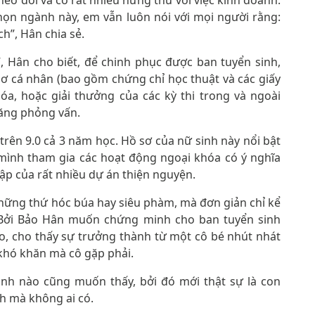
eo dõi và có rất nhiều hứng thú với việc kinh doanh.
 chọn ngành này, em vẫn luôn nói với mọi người rằng:
ch”, Hân chia sẻ.
, Hân cho biết, để chinh phục được ban tuyển sinh,
 sơ cá nhân (bao gồm chứng chỉ học thuật và các giấy
a, hoặc giải thưởng của các kỳ thi trong và ngoài
năng phỏng vấn.
trên 9.0 cả 3 năm học. Hồ sơ của nữ sinh này nổi bật
 mình tham gia các hoạt động ngoại khóa có ý nghĩa
lập của rất nhiều dự án thiện nguyện.
những thứ hóc búa hay siêu phàm, mà đơn giản chỉ kể
. Bởi Bảo Hân muốn chứng minh cho ban tuyển sinh
o, cho thấy sự trưởng thành từ một cô bé nhút nhát
 khó khăn mà cô gặp phải.
inh nào cũng muốn thấy, bởi đó mới thật sự là con
h mà không ai có.