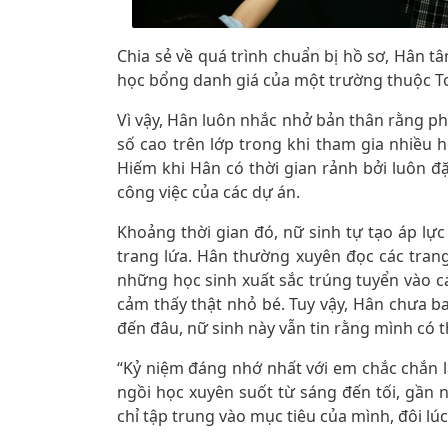
Chia sẻ về quá trình chuẩn bị hồ sơ, Hân t
học bổng danh giá của một trường thuộc Top
Vì vậy, Hân luôn nhắc nhở bản thân rằng phả
số cao trên lớp trong khi tham gia nhiều
Hiếm khi Hân có thời gian rảnh bởi luôn đ
công việc của các dự án.
Khoảng thời gian đó, nữ sinh tự tạo áp lự
trang lứa. Hân thường xuyên đọc các trang 
những học sinh xuất sắc trúng tuyển vào cá
cảm thấy thật nhỏ bé. Tuy vậy, Hân chưa b
đến đâu, nữ sinh này vẫn tin rằng mình có 
“Kỷ niệm đáng nhớ nhất với em chắc chắn l
ngồi học xuyên suốt từ sáng đến tối, gần 
chỉ tập trung vào mục tiêu của mình, đôi lú