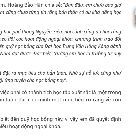
Nam, Hoàng Bảo Hân chia sẻ: “
Ban đầu, em chưa bao giờ
 Em cũng chưa từng tin rằng bản thân có đủ khả năng học
ng học phổ thông Nguyễn Siêu, nơi cánh cổng du học rộng
heo dõi các hoạt động ngoại khóa, chương trình trao đổi
 đến quỹ học bổng của Đại học Trung Văn Hồng Kông dành
t Nam đạt được. Đặc biệt, trường em học là trường tư duy
và đặt ra mục tiêu cho bản thân. Nhờ sự nỗ lực cũng như
ội ứng tuyển cho học bổng này
”.
ệc phải có thành tích học tập xuất sắc là một trong
Hân luôn đặt cho mình một mục tiêu rõ ràng về con
biết đến quỹ học bổng này, vì vậy, em đã quyết định
hiều hoạt động ngoại khóa.