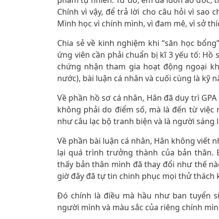
phẩm tự nhiên. Từ đó, em đã luôn ao ước, th
Chính vì vậy, để trả lời cho câu hỏi vì sao
Mình học vì chính mình, vì đam mê, vì sở thí
Chia sẻ về kinh nghiệm khi “săn học bổng”
ứng viên cần phải chuẩn bị kĩ 3 yếu tố: Hồ
chứng nhận tham gia hoạt động ngoại khó
nước), bài luận cá nhân và cuối cùng là kỹ 
Về phần hồ sơ cá nhân, Hân đã duy trì GPA 
không phải do điểm số, mà là đến từ việc
như câu lạc bộ tranh biện và là người sáng 
Về phần bài luận cá nhân, Hân không viết 
lại quá trình trưởng thành của bản thân
thấy bản thân mình đã thay đổi như thế nà
giờ đây đã tự tin chinh phục mọi thử thách
Đó chính là điều mà hầu như ban tuyển s
người mình và màu sắc của riêng chính mìn