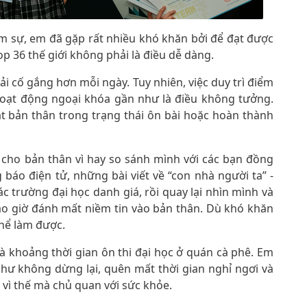
âm sự, em đã gặp rất nhiều khó khăn bởi để đạt được
 36 thế giới không phải là điều dễ dàng.
i cố gắng hơn mỗi ngày. Tuy nhiên, việc duy trì điểm
 hoạt động ngoại khóa gần như là điều không tưởng.
ặt bản thân trong trạng thái ôn bài hoặc hoàn thành
c cho bản thân vì hay so sánh mình với các bạn đồng
báo điện tử, những bài viết về “con nhà người ta” -
c trường đại học danh giá, rồi quay lại nhìn mình và
ao giờ đánh mất niềm tin vào bản thân. Dù khó khăn
thể làm được.
à khoảng thời gian ôn thi đại học ở quán cà phê. Em
như không dừng lại, quên mất thời gian nghỉ ngơi và
c vì thế mà chủ quan với sức khỏe.