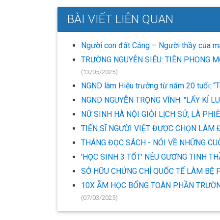
BÀI VIẾT LIÊN QUAN
Người con đất Cảng – Người thầy của m
TRƯỜNG NGUYỄN SIÊU: TIÊN PHONG M
(13/05/2025)
NGND làm Hiệu trưởng từ năm 20 tuổi: “Tu
NGND NGUYỄN TRỌNG VĨNH: "LẤY KỈ L
NỮ SINH HÀ NỘI GIỎI LỊCH SỬ, LÀ PH
TIẾN SĨ NGƯỜI VIỆT ĐƯỢC CHỌN LÀM
THÁNG ĐỌC SÁCH - NÓI VỀ NHỮNG CU
'HỌC SINH 3 TỐT' NÊU GƯƠNG TINH T
SỞ HỮU CHỨNG CHỈ QUỐC TẾ LÀM BỆ 
10X ẴM HỌC BỔNG TOÀN PHẦN TRƯỜN
(07/03/2025)