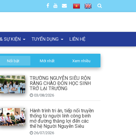
 & SỰ KIỆN
TUYỂN DỤNG
LIÊN HỆ
Nổi bật
Mới nhất
Xem nhiều
TRƯỜNG NGUYỄN SIÊU RỘN
RÀNG CHÀO ĐÓN HỌC SINH
TRỞ LẠI TRƯỜNG
03/08/2026
Hành trình tri ân, tiếp nối truyền
thống từ người lính công binh
mở đường thắng lợi đến các
thế hệ Người Nguyễn Siêu
26/07/2026