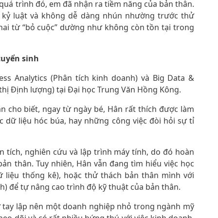
 quá trình đó, em đã nhận ra tiềm năng của bản thân.
 kỷ luật và không dễ dàng nhún nhường trước thử
ì hai từ “bỏ cuộc” dường như không còn tồn tại trong
tuyển sinh
ss Analytics (Phân tích kinh doanh) và Big Data &
 thị Định lượng) tại Đại học Trung Văn Hồng Kông.
n cho biết, ngay từ ngày bé, Hân rất thích được làm
c dữ liệu hóc búa, hay những công việc đòi hỏi sự tỉ
 tích, nghiên cứu và lập trình máy tính, do đó hoàn
ản thân. Tuy nhiên, Hân vẫn đang tìm hiểu việc học
 liệu thống kê), hoặc thử thách bản thân mình với
) để tự nâng cao trình độ kỹ thuật của bản thân.
tự tay lập nên một doanh nghiệp nhỏ trong ngành mỹ