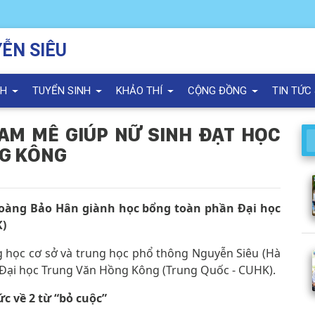
ỄN SIÊU
NH
TUYỂN SINH
KHẢO THÍ
CỘNG ĐỒNG
TIN TỨC
ĐAM MÊ GIÚP NỮ SINH ĐẠT HỌC
NG KÔNG
p Hoàng Bảo Hân giành học bổng toàn phần Đại học
K)
 học cơ sở và trung học phổ thông Nguyễn Siêu (Hà
 Đại học Trung Văn Hồng Kông (Trung Quốc - CUHK).
c về 2 từ “bỏ cuộc”