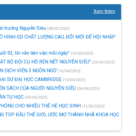
Xem thêm
ái trường Nguyễn Siêu
(08/02/2026)
Ô HÌNH GD CHẤT LƯỢNG CAO, ĐỔI MỚI ĐỂ HỘI NHẬP
ổi 92, tôi vẫn làm việc mỗi ngày"
(10/05/2025)
UẬT BỘ ĐỘI CỤ HỒ RÈN NẾT NGUYỄN SIÊU"
(23/04/2025)
IÊN DỊCH VIÊN 3 NGÔN NGỮ
(16/04/2025)
 ĐẠI SỨ ĐẠI HỌC CAMBRIDGE
(15/04/2025)
ỐN SÁCH CỦA NGƯỜI NGUYỄN SIÊU
(09/04/2025)
HẦN TỰ HỌC
(03/04/2025)
PHÓNG CHO NHIỀU THẾ HỆ HỌC SINH
(12/03/2025)
G TOP ĐẦU THẾ GIỚI, ƯỚC MƠ THÀNH NHÀ KHOA HỌC