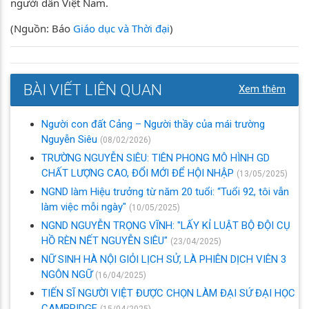
người dân Việt Nam.
(Nguồn: Báo
Giáo dục và Thời đại
)
BÀI VIẾT LIÊN QUAN
Xem thêm
Người con đất Cảng – Người thầy của mái trường
Nguyễn Siêu
(08/02/2026)
TRƯỜNG NGUYỄN SIÊU: TIÊN PHONG MÔ HÌNH GD
CHẤT LƯỢNG CAO, ĐỔI MỚI ĐỂ HỘI NHẬP
(13/05/2025)
NGND làm Hiệu trưởng từ năm 20 tuổi: “Tuổi 92, tôi vẫn
làm việc mỗi ngày"
(10/05/2025)
NGND NGUYỄN TRỌNG VĨNH: "LẤY KỈ LUẬT BỘ ĐỘI CỤ
HỒ RÈN NẾT NGUYỄN SIÊU"
(23/04/2025)
NỮ SINH HÀ NỘI GIỎI LỊCH SỬ, LÀ PHIÊN DỊCH VIÊN 3
NGÔN NGỮ
(16/04/2025)
TIẾN SĨ NGƯỜI VIỆT ĐƯỢC CHỌN LÀM ĐẠI SỨ ĐẠI HỌC
CAMBRIDGE