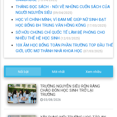
(15/04/2025)
THÁNG ĐỌC SÁCH - NÓI VỀ NHỮNG CUỐN SÁCH CỦA
NGƯỜI NGUYỄN SIÊU
(09/04/2025)
HỌC VÌ CHÍNH MÌNH, VÌ ĐAM MÊ GIÚP NỮ SINH ĐẠT
HỌC BỔNG ĐH TRUNG VĂN HỒNG KÔNG
(17/03/2025)
SỞ HỮU CHỨNG CHỈ QUỐC TẾ LÀM BỆ PHÓNG CHO
NHIỀU THẾ HỆ HỌC SINH
(12/03/2025)
10X ẴM HỌC BỔNG TOÀN PHẦN TRƯỜNG TOP ĐẦU THẾ
GIỚI, ƯỚC MƠ THÀNH NHÀ KHOA HỌC
(07/03/2025)
Nổi bật
Mới nhất
Xem nhiều
TRƯỜNG NGUYỄN SIÊU RỘN RÀNG
CHÀO ĐÓN HỌC SINH TRỞ LẠI
TRƯỜNG
03/08/2026