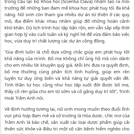
trong Câu lạc bộ Khoa học (Scientia Clava) nhằm tạo ra môi
trường để những bạn đam mê khoa học phát huy tối đa khả
năng. Nữ sinh còn tham gia nhiều dự án từ thiện ở các quy
mô, địa điểm khác nhau nhằm giúp đỡ những hoàn cảnh
khó khăn. Dù lịch trình học tập bận rộn, em vẫn sắp xếp thời
gian hợp lý vào cuối tuần và kỳ nghỉ hè để vừa đảm bảo việc
học, vừa duy trì chất lượng các dự án cộng đồng.
“Gia đình luôn là chỗ dựa vững chắc giúp em phát huy tốt
khả năng của mình. Bố mẹ không chỉ ủng hộ mà còn dành
cho em nhiều lời khuyên quý giá. Mỗi khi đưa ra quyết định,
bố mẹ thường cùng phân tích tình huống, giúp em rèn
luyện tư duy ứng biến và khả năng tự giải quyết vấn đề.
Tinh thần tự học cũng như học tập suốt đời được bố mẹ,
thầy cô rèn giũa cho em từ sớm và cố gắng duy trì tốt”, Trịnh
Hoài Trâm Anh nói.
Về định hướng tương lai, nữ sinh mong muốn theo đuổi lĩnh
vực phù hợp đam mê và sở trường là Hóa dược. Ước mơ của
Trâm Anh là bào chế, sản xuất các loại dược phẩm giúp cải
thiện sức khỏe và điều trị một số căn bệnh hiểm nghèo cho