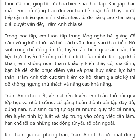
thức đã học, giúp tối ưu hóa hiệu suất học tập. Khi gặp thắc
mắc, em chủ động trao đổi với bạn bè hoặc hỏi thầy cô để
tiếp cận nhiều góc nhìn khác nhau, từ đó nâng cao khả năng
giải quyết vấn đề”, Trâm Anh chia sẻ.
Trong học tập, em luôn tập trung lắng nghe bài giảng để
nắm vững kiến thức và biết cách vận dụng vào thực tiễn. Nữ
sinh cũng chủ động tìm tòi, luyện tập thêm qua sách báo, tài
liệu trực tuyến để củng cố hiểu biết của mình. Khi gặp khó
khăn, em không ngại tham khảo ý kiến thầy cô, gia đình,
bạn bè để khắc phục điểm yếu và phát huy năng lực bản
thân. Trâm Anh tích cực tìm kiếm cơ hội tham gia các kỳ thi
để không ngừng thử thách và nâng cao khả năng.
Trâm Anh cho biết, về mặt rèn luyện, em tuân thủ nội quy
lớp học và nhà trường, cố gắng hoàn thành bài tập đầy đủ,
đúng hạn. Nữ sinh cũng tự đặt ra những quy tắc cá nhân,
rèn luyện tính kỷ luật và tập trung vào công việc cần làm,
hạn chế tối đa những tác động từ yếu tố bên ngoài.
Khi tham gia các phong trào, Trâm Anh tích cực hoạt động