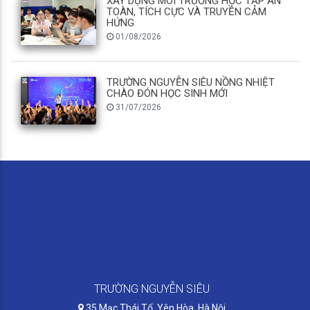
XÂY DỰNG MÔI TRƯỜNG HỌC TẬP AN
TOÀN, TÍCH CỰC VÀ TRUYỀN CẢM
HỨNG
01/08/2026
TRƯỜNG NGUYỄN SIÊU NỒNG NHIỆT
CHÀO ĐÓN HỌC SINH MỚI
31/07/2026
TRƯỜNG NGUYỄN SIÊU
35 Mạc Thái Tổ, Yên Hòa, Hà Nội