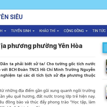
ỄN SIÊU
NH
TUYỂN SINH
KHẢO THÍ
CỘNG ĐỒNG
TIN TỨC
ử địa phương phường Yên Hòa
“Dân ta phải biết sử ta/ Cho tường gốc tích nước
p với BCH Đoàn TNCS Hồ Chí Minh Trường Nguyễn
 nghiệm tại các di tích lịch sử địa phương thuộc
i từ những địa điểm gần gũi xung quanh ngôi trường
ần yêu quê hương, đất nước trong lớp trẻ hiện nay.
yêu đồng bào và thúc đẩy phong trào “Học tập, làm