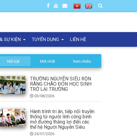
 & SỰ KIỆN
TUYỂN DỤNG
LIÊN HỆ
Nổi bật
Mới nhất
Xem nhiều
TRƯỜNG NGUYỄN SIÊU RỘN
RÀNG CHÀO ĐÓN HỌC SINH
TRỞ LẠI TRƯỜNG
03/08/2026
Hành trình tri ân, tiếp nối truyền
thống từ người lính công binh
mở đường thắng lợi đến các
thế hệ Người Nguyễn Siêu
26/07/2026