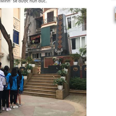
 Minh” sẽ được hun đúc.