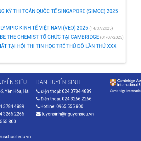
G KỲ THI TOÁN QUỐC TẾ SINGAPORE (SIMOC) 2025
OLYMPIC KINH TẾ VIỆT NAM (VEO) 2025
(14/07/2025)
 BE THE CHEMIST TỔ CHỨC TẠI CAMBRIDGE
(01/07/2025)
ẤT TẠI HỘI THI TIN HỌC TRẺ THỦ ĐÔ LẦN THỨ XXX
UYỄN SIÊU
BAN TUYỂN SINH
ổ, Yên Hòa, Hà
Điện thoại: 024 3784 4889
Điện thoại: 024 3266 2266
24 3784 4889
Hotline: 0965 555 800
24 3266 2266
tuyensinh@nguyensieu.vn
 555 800
uschool.edu.vn