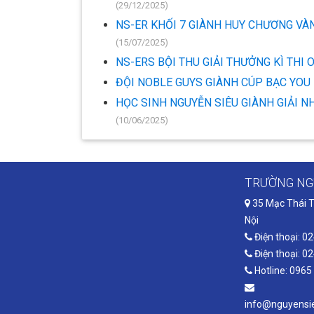
(29/12/2025)
NS-ER KHỐI 7 GIÀNH HUY CHƯƠNG VÀN
(15/07/2025)
NS-ERS BỘI THU GIẢI THƯỞNG KÌ THI 
ĐỘI NOBLE GUYS GIÀNH CÚP BẠC YOU
HỌC SINH NGUYỄN SIÊU GIÀNH GIẢI NH
(10/06/2025)
TRƯỜNG NG
35 Mạc Thái T
Nội
Điện thoại: 0
Điện thoại: 0
Hotline: 0965
info@nguyensie