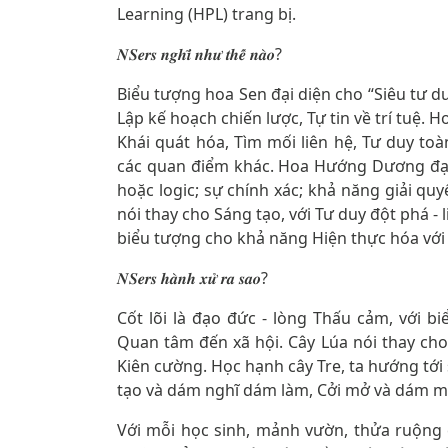
Learning (HPL) trang bị.
𝑵𝑺𝒆𝒓𝒔 𝒏𝒈𝒉𝒊̃ 𝒏𝒉𝒖̛ 𝒕𝒉𝒆̂́ 𝒏𝒂̀𝒐?
Biểu tượng hoa Sen đại diện cho “Siêu tư du
Lập kế hoạch chiến lược, Tự tin về trí tuệ.
Khái quát hóa, Tìm mối liên hệ, Tư duy to
các quan điểm khác. Hoa Hướng Dương đại 
hoặc logic; sự chính xác; khả năng giải q
nói thay cho Sáng tạo, với Tư duy đột phá - 
biểu tượng cho khả năng Hiện thực hóa với 
𝑵𝑺𝒆𝒓𝒔 𝒉𝒂̀𝒏𝒉 𝒙𝒖̛̉ 𝒓𝒂 𝒔𝒂𝒐?
Cốt lõi là đạo đức - lòng Thấu cảm, với bi
Quan tâm đến xã hội. Cây Lúa nói thay cho 
Kiên cường. Học hạnh cây Tre, ta hướng tới
tạo và dám nghĩ dám làm, Cởi mở và dám m
Với mỗi học sinh, mảnh vườn, thửa ruộng 