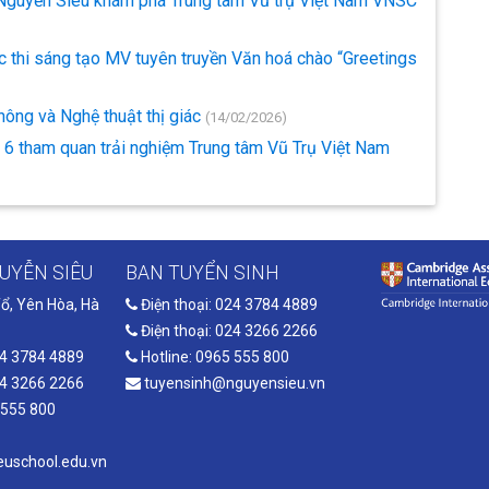
nh Nguyễn Siêu khám phá Trung tâm Vũ trụ Việt Nam VNSC
c thi sáng tạo MV tuyên truyền Văn hoá chào “Greetings
ông và Nghệ thuật thị giác
(14/02/2026)
i 6 tham quan trải nghiệm Trung tâm Vũ Trụ Việt Nam
UYỄN SIÊU
BAN TUYỂN SINH
ổ, Yên Hòa, Hà
Điện thoại: 024 3784 4889
Điện thoại: 024 3266 2266
24 3784 4889
Hotline: 0965 555 800
24 3266 2266
tuyensinh@nguyensieu.vn
 555 800
uschool.edu.vn