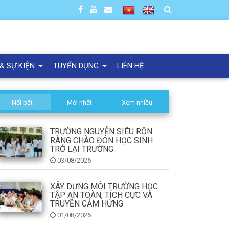
 & SỰ KIỆN
TUYỂN DỤNG
LIÊN HỆ
Nổi bật
Mới nhất
Xem nhiều
TRƯỜNG NGUYỄN SIÊU RỘN
RÀNG CHÀO ĐÓN HỌC SINH
TRỞ LẠI TRƯỜNG
03/08/2026
XÂY DỰNG MÔI TRƯỜNG HỌC
TẬP AN TOÀN, TÍCH CỰC VÀ
TRUYỀN CẢM HỨNG
01/08/2026