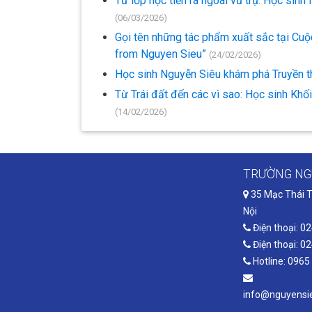
Từ lớp học tiến ra ngoài vũ trụ: Học si
(06/03/2026)
Gọi tên những tác phẩm xuất sắc tại Cuộ
from Nguyen Sieu”
(24/02/2026)
Học sinh Nguyễn Siêu khám phá Truyền th
Từ Trái đất đến các vì sao: Học sinh Khố
(14/02/2026)
TRƯỜNG NG
35 Mạc Thái T
Nội
Điện thoại: 0
Điện thoại: 0
Hotline: 0965
info@nguyensie