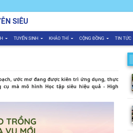
ỄN SIÊU
NH
TUYỂN SINH
KHẢO THÍ
CỘNG ĐỒNG
TIN TỨC
oạch, ước mơ đang được kiên trì ứng dụng, thực
 cụ mà mô hình Học tập siêu hiệu quả - High