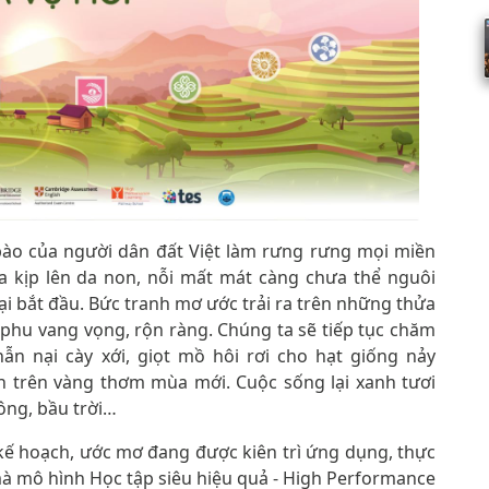
 bào của người dân đất Việt làm rưng rưng mọi miền
 kịp lên da non, nỗi mất mát càng chưa thể nguôi
lại bắt đầu. Bức tranh mơ ước trải ra trên những thửa
 phu vang vọng, rộn ràng. Chúng ta sẽ tiếp tục chăm
n nại cày xới, giọt mồ hôi rơi cho hạt giống nảy
 trên vàng thơm mùa mới. Cuộc sống lại xanh tươi
ông, bầu trời…
kế hoạch, ước mơ đang được kiên trì ứng dụng, thực
à mô hình Học tập siêu hiệu quả - High Performance