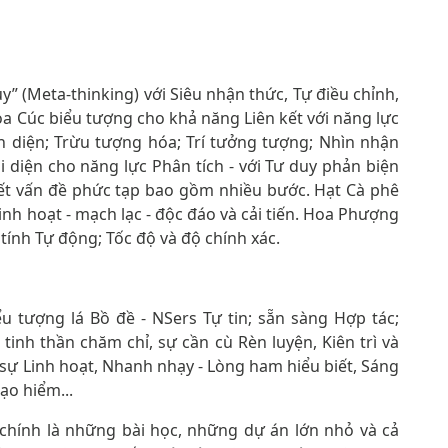
y” (Meta-thinking) với Siêu nhận thức, Tự điều chỉnh,
 Hoa Cúc biểu tượng cho khả năng Liên kết với năng lực
àn diện; Trừu tượng hóa; Trí tưởng tượng; Nhìn nhận
diện cho năng lực Phân tích - với Tư duy phản biện
uyết vấn đề phức tạp bao gồm nhiều bước. Hạt Cà phê
linh hoạt - mạch lạc - độc đáo và cải tiến. Hoa Phượng
tính Tự động; Tốc độ và độ chính xác.
ểu tượng lá Bồ đề - NSers Tự tin; sẵn sàng Hợp tác;
tinh thần chăm chỉ, sự cần cù Rèn luyện, Kiên trì và
 sự Linh hoạt, Nhanh nhạy - Lòng ham hiểu biết, Sáng
ạo hiểm...
chính là những bài học, những dự án lớn nhỏ và cả